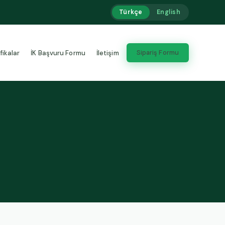
Türkçe
English
Sipariş Formu
fikalar
İK Başvuru Formu
İletişim