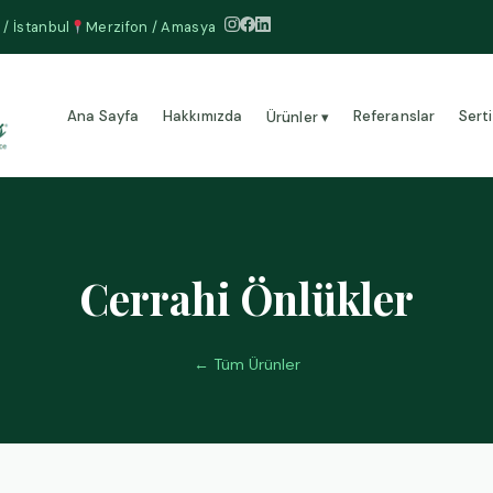
 / İstanbul
Merzifon / Amasya
Ana Sayfa
Hakkımızda
Referanslar
Serti
Ürünler ▾
Cerrahi Önlükler
← Tüm Ürünler