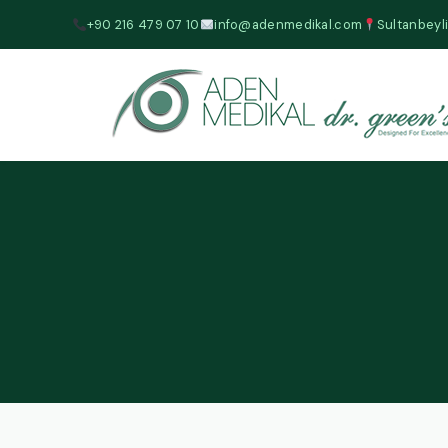
+90 216 479 07 10
info@adenmedikal.com
Sultanbeyli