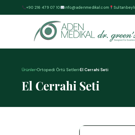
+90 216 479 07 10
info@adenmedikal.com
Sultanbeyli
Ürünler
›
Ortopedi Örtü Setleri
›
El Cerrahi Seti
El Cerrahi Seti