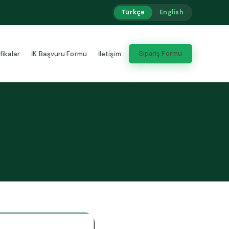
Türkçe
English
Sipariş Formu
fikalar
İK Başvuru Formu
İletişim