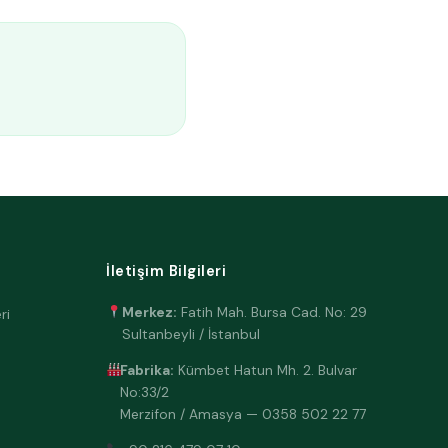
İletişim Bilgileri
Merkez:
Fatih Mah. Bursa Cad. No: 29
ri
Sultanbeyli / İstanbul
Fabrika:
Kümbet Hatun Mh. 2. Bulvar
No:33/2
Merzifon / Amasya —
0358 502 22 77