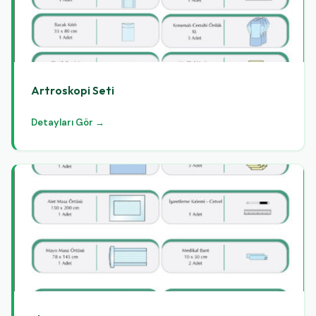
Artroskopi Seti
Detayları Gör →