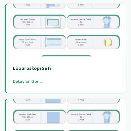
Laparoskopi Seti
Detayları Gör →