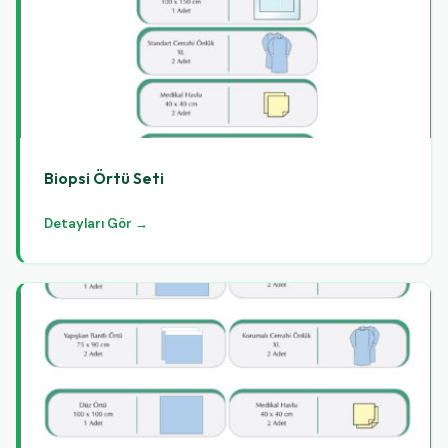
Biopsi Örtü Seti
Detayları Gör →