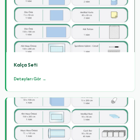
Kalça Seti
Detayları Gör →